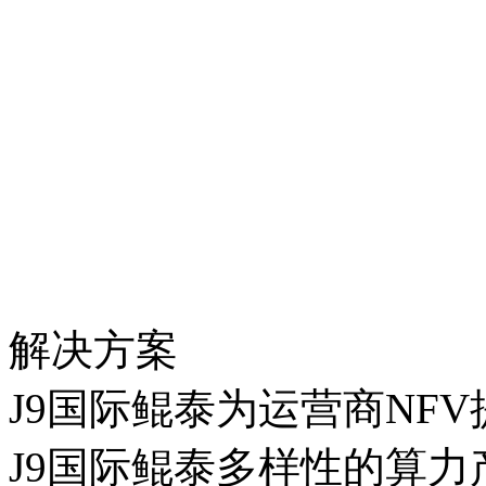
解决方案
J9国际鲲泰为运营商NF
J9国际鲲泰多样性的算力产