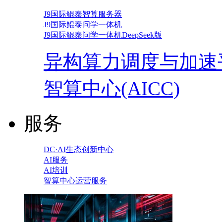
J9国际鲲泰智算服务器
J9国际鲲泰问学一体机
J9国际鲲泰问学一体机DeepSeek版
异构算力调度与加速
智算中心(AICC)
服务
DC·AI生态创新中心
AI服务
AI培训
智算中心运营服务