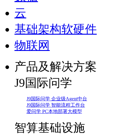
云
基础架构软硬件
物联网
产品及解决方案
J9国际问学
J9国际问学 企业级Agent中台
J9国际问学 智能流程工作台
爱问学 PC本地部署大模型
智算基础设施