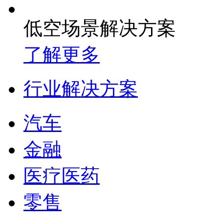
低空场景解决方案
了解更多
行业解决方案
汽车
金融
医疗医药
零售