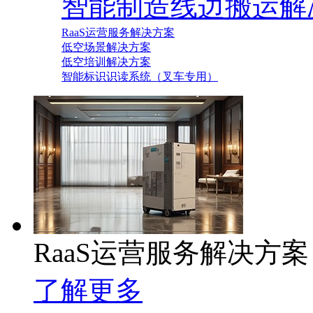
智能制造线边搬运解
RaaS运营服务解决方案
低空场景解决方案
低空培训解决方案
智能标识识读系统（叉车专用）
RaaS运营服务解决方案
了解更多