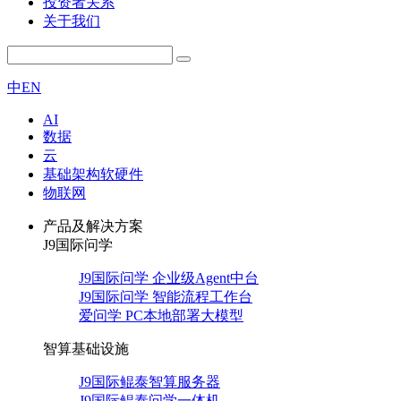
投资者关系
关于我们
中
EN
AI
数据
云
基础架构软硬件
物联网
产品及解决方案
J9国际问学
J9国际问学 企业级Agent中台
J9国际问学 智能流程工作台
爱问学 PC本地部署大模型
智算基础设施
J9国际鲲泰智算服务器
J9国际鲲泰问学一体机