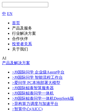
中
EN
首页
产品及服务
行业解决方案
合作伙伴
投资者关系
关于我们
AI
产品及解决方案
>J9国际问学 企业级Agent中台
>J9国际问学 智能流程工作台
>爱问学 PC本地部署大模型
>J9国际鲲泰智算服务器
>J9国际鲲泰问学一体机
>J9国际鲲泰问学一体机DeepSeek版
>异构算力调度与加速平台
>智算中心(AICC)