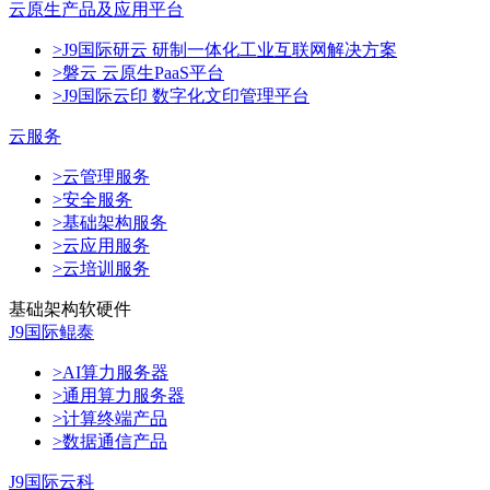
云原生产品及应用平台
>J9国际研云 研制一体化工业互联网解决方案
>磐云 云原生PaaS平台
>J9国际云印 数字化文印管理平台
云服务
>云管理服务
>安全服务
>基础架构服务
>云应用服务
>云培训服务
基础架构软硬件
J9国际鲲泰
>AI算力服务器
>通用算力服务器
>计算终端产品
>数据通信产品
J9国际云科